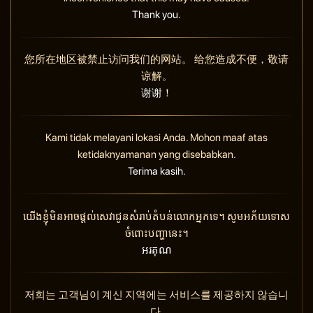
Thank you.
您所在地区被禁止访问我们的网站。 给您造成不便，敬请
谅解。
谢谢！
Kami tidak melayani lokasi Anda. Mohon maaf atas
ketidaknyamanan yang disebabkan.
Terima kasih.
យើងខ្ញុំមិនអាចផ្តល់សេវាជូនសំរាប់តំបន់លោកអ្នកទេ។ សូមអភ័យទោស
ចំពោះបញ្ហានេះ។
អរគុណ
저희는 고객님이 계신 지역에는 서비스를 제공하지 않습니
다.