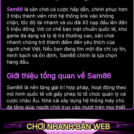
Sam86
là sân chơi cá cược hấp dẫn, chinh phục hơn
3 triệu thành viên nhờ hệ thống link vào không
chặn, tốc độ tải nhanh và ưu đãi X2 nạp đầu lên đến
5 triệu đồng. Với cơ chế bảo mật chuẩn quốc tế, kho
game đa dạng và tỷ lệ trả thưởng cao, sân chơi
nhanh chóng trở thành điểm đến yêu thích của
người chơi Việt. Nếu bạn đang tìm một địa chỉ uy tín,
minh bạch và ổn định, Sam86 chính là lựa chọn
hàng đầu.
Giới thiệu tổng quan về Sam86
Sam86 là nền tảng giải trí hợp pháp, hoạt động theo
mô hình quốc tế với giấy phép từ tổ chức quản lý cá
cược châu Âu. Nhà cái xây dựng hệ thống máy chủ
đa tầng giúp người chơi truy cập mượt trên mọi thiết
bị, kể cả khi đang có nhiều người online cùng lúc.
CHƠI NHANH BẢN WEB