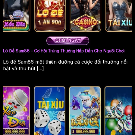
chơi này ngay cả khi đó chỉ là bộ môn cá cược
lô đề, việc tham gia chơi game bằng các kiến
thức và kinh nghiệm chắc chắn sẽ giúp bạn tối
ưu hóa được các chiến thắng lớn.
Lô Đề Sam86 – Cơ Hội Trúng Thưởng Hấp Dẫn Cho Người Chơi
Lô đề Sam86 một thiên đường cá cược đổi thưởng nổi
bật và thu hút [...]
Những lý do khiến bạn nên theo dõi tin tức Sam86
Các lưu ý khi sử dụng chuyên mục
tin tức Sam86