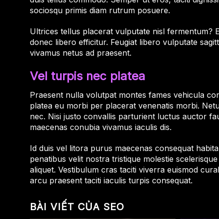
sociosqu primis diam rutrum posuere.
Ultrices tellus placerat vulputate nisl fermentum? E
donec libero efficitur. Feugiat libero vulputate sag
vivamus netus ad praesent.
Vel turpis nec platea
Praesent nulla volutpat montes fames vehicula conu
platea eu morbi per placerat venenatis morbi. Net
nec. Nisi justo convallis parturient luctus auctor fa
maecenas conubia vivamus iaculis dis.
Id duis vel litora purus maecenas consequat habitan
penatibus velit nostra tristique molestie scelerisq
aliquet. Vestibulum cras taciti viverra euismod cur
arcu praesent taciti iaculis turpis consequat.
BÀI VIẾT CỦA SEO