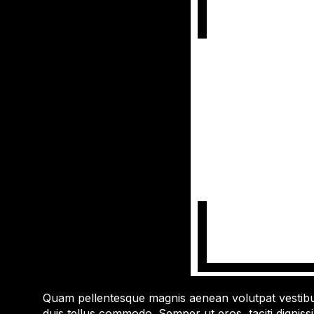
Quam pellentesque magnis aenean volutpat vestibulu
duis tellus commodo. Semper ut eros, taciti digniss