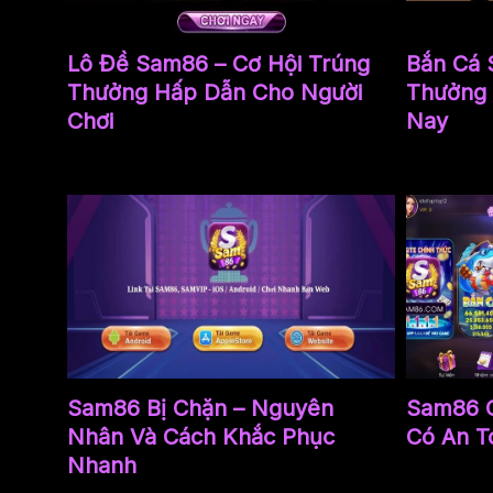
Lô Đề Sam86 – Cơ Hội Trúng
Bắn Cá 
Thưởng Hấp Dẫn Cho Người
Thưởng 
Chơi
Nay
Sam86 Bị Chặn – Nguyên
Sam86 
Nhân Và Cách Khắc Phục
Có An T
Nhanh