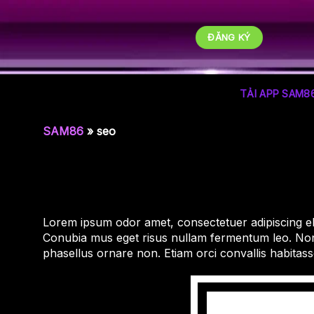
Chuyển
đến
ĐĂNG KÝ
nội
dung
TẢI APP SAM8
SAM86
»
seo
Lorem ipsum odor amet, consectetuer adipiscing eli
Conubia mus eget risus nullam fermentum leo. Non 
phasellus ornare non. Etiam orci convallis habita