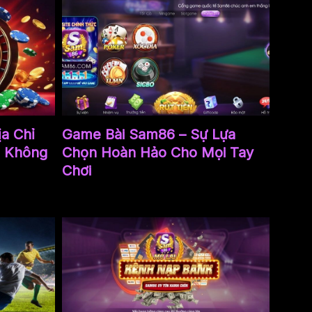
ịa Chỉ
Game Bài Sam86 – Sự Lựa
1 Không
Chọn Hoàn Hảo Cho Mọi Tay
Chơi