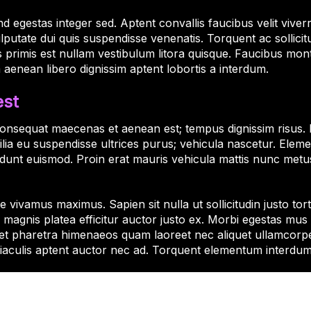
d egestas integer sed. Aptent convallis faucibus velit viver
ate dui quis suspendisse venenatis. Torquent ac sollicitudin
imis primis est nullam vestibulum litora quisque. Faucibus 
m aenean libero dignissim aptent lobortis a interdum.
est
. Consequat maecenas et aenean est; tempus dignissim risus. P
lia eu suspendisse ultrices purus; vehicula nascetur. Elem
idunt euismod. Proin erat mauris vehicula mattis nunc metu
ivamus maximus. Sapien sit nulla ut sollicitudin justo tort
a magnis platea efficitur auctor justo ex. Morbi egestas mus r
get pharetra himenaeos quam laoreet nec aliquet ullamcorp
es iaculis aptent auctor nec ad. Torquent elementum interdu