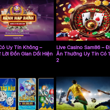
ó Uy Tín Không –
Live Casino Sam86 – Đ
 Lời Đồn Gian Dối Hiện
Ăn Thưởng Uy Tín Có 
2