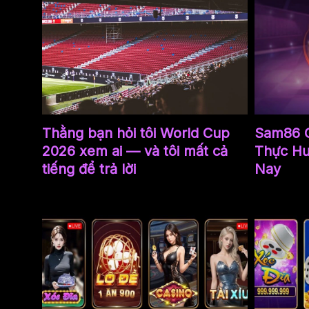
Thằng bạn hỏi tôi World Cup
Sam86 C
2026 xem ai — và tôi mất cả
Thực Hư
tiếng để trả lời
Nay