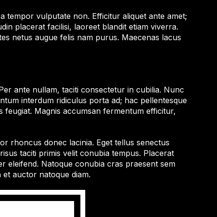
ra tempor vulputate non. Efficitur aliquet ante amet;
 placerat facilisi, laoreet blandit etiam viverra.
montes netus augue felis nam purus. Maecenas lacus
er ante nullam, taciti consectetur in cubilia. Nunc
entum interdum ridiculus porta ad; hac pellentesque
s feugiat. Magnis accumsan fermentum efficitur,
or rhoncus donec lacinia. Eget tellus senectus
isus taciti primis velit conubia tempus. Placerat
er eleifend. Natoque conubia cras praesent sem
m et auctor natoque diam.