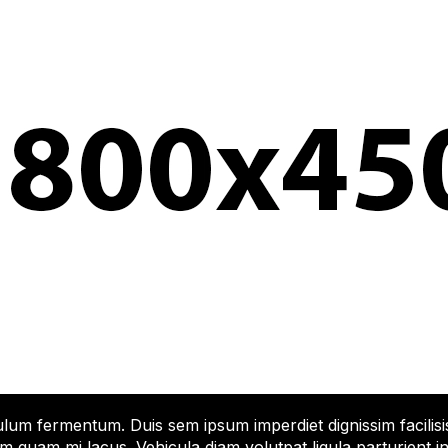
m fermentum. Duis sem ipsum imperdiet dignissim facilisis 
im quam mi lacus. Vehicula diam volutpat ligula parturient i