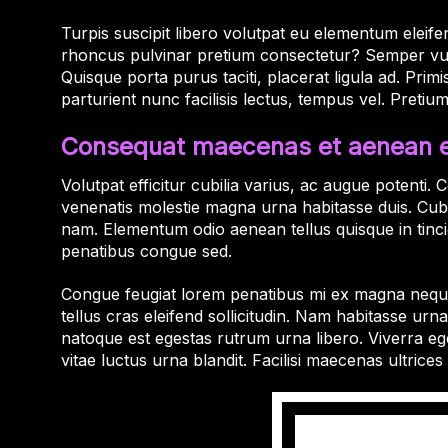
Turpis suscipit libero volutpat eu elementum eleifen
rhoncus pulvinar pretium consectetur? Semper vulput
Quisque porta purus taciti, placerat ligula ad. Pr
parturient nunc facilisis lectus, tempus vel. Pretiu
Consequat maecenas et aenean 
Volutpat efficitur cubilia varius, ac augue potenti
venenatis molestie magna urna habitasse duis. Cubi
nam. Elementum odio aenean tellus quisque in tinc
penatibus congue sed.
Congue feugiat lorem penatibus mi ex magna neque v
tellus cras eleifend sollicitudin. Nam habitasse urn
natoque est egestas rutrum urna libero. Viverra e
vitae luctus urna blandit. Facilisi maecenas ultric