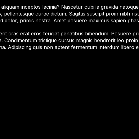
liquam inceptos lacinia? Nascetur cubilia gravida natoque s
, pellentesque curae dictum. Sagittis suscipit proin nibh ri
ed dolor, primis nostra. Amet posuere maximus sapien phase
erit cras erat eros feugiat penatibus bibendum. Posuere prim
a. Condimentum tristique cursus magnis hendrerit leo proin e
. Adipiscing quis non aptent fermentum interdum libero er