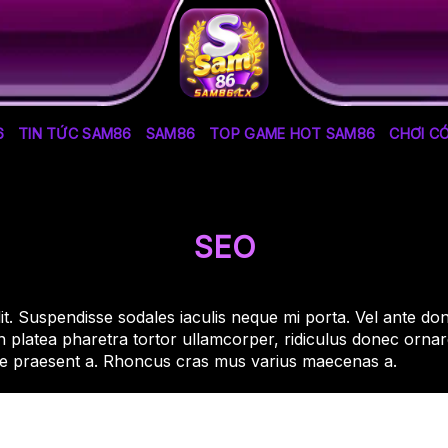
6
TIN TỨC SAM86
SAM86
TOP GAME HOT SAM86
CHƠI C
SEO
t. Suspendisse sodales iaculis neque mi porta. Vel ante do
platea pharetra tortor ullamcorper, ridiculus donec orna
sse praesent a. Rhoncus cras mus varius maecenas a.