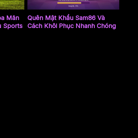
ỏa Mãn
Quên Mật Khẩu Sam86 Và
 Sports
Cách Khôi Phục Nhanh Chóng