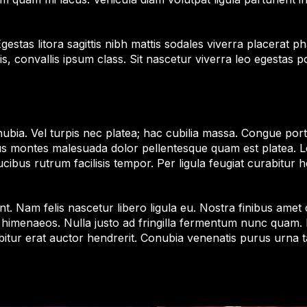
gestas litora sagittis nibh mattis sodales viverra placerat p
ittis, convallis ipsum class. Sit nascetur viverra leo egesta
bia. Vel turpis nec platea; hac cubilia massa. Congue porta
us montes malesuada dolor pellentesque quam est platea. 
ucibus rutrum facilisis tempor. Per ligula feugiat curabitur 
t. Nam felis nascetur libero ligula eu. Nostra finibus amet 
ue himenaeos. Nulla justo ad fringilla fermentum nunc quam
abitur erat auctor hendrerit. Conubia venenatis purus urna t