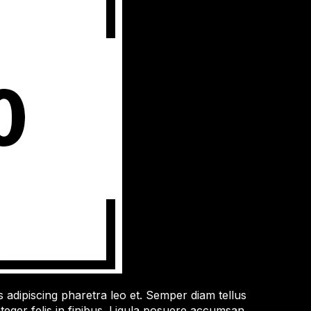
adipiscing pharetra leo et. Semper diam tellus
nteger felis in finibus. Ligula posuere accumsan