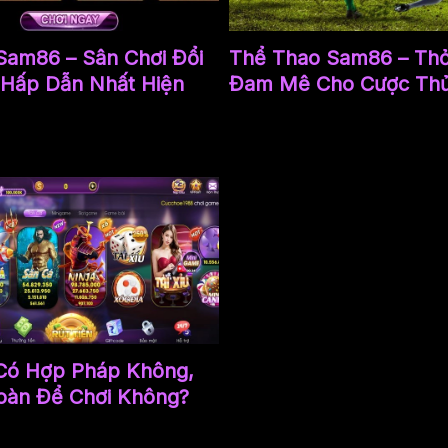
Sam86 – Sân Chơi Đổi
Thể Thao Sam86 – Th
Hấp Dẫn Nhất Hiện
Đam Mê Cho Cược Thủ
Có Hợp Pháp Không,
oàn Để Chơi Không?